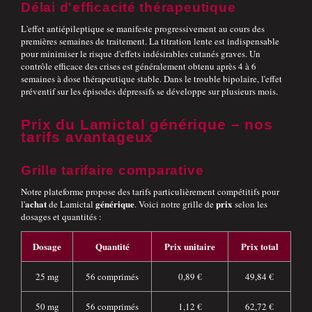
Délai d'efficacité thérapeutique
L'effet antiépileptique se manifeste progressivement au cours des
premières semaines de traitement. La titration lente est indispensable
pour minimiser le risque d'effets indésirables cutanés graves. Un
contrôle efficace des crises est généralement obtenu après 4 à 6
semaines à dose thérapeutique stable. Dans le trouble bipolaire, l'effet
préventif sur les épisodes dépressifs se développe sur plusieurs mois.
Prix du Lamictal générique – nos
tarifs avantageux
Grille tarifaire comparative
Notre plateforme propose des tarifs particulièrement compétitifs pour
achat
générique
prix
l'
de Lamictal
. Voici notre grille de
selon les
dosages et quantités :
Dosage
Quantité
Prix unitaire
Prix total
25 mg
56 comprimés
0,89 €
49,84 €
50 mg
56 comprimés
1,12 €
62,72 €