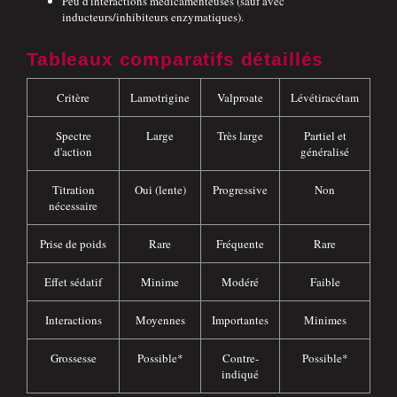
Peu d'interactions médicamenteuses (sauf avec
inducteurs/inhibiteurs enzymatiques).
Tableaux comparatifs détaillés
Critère
Lamotrigine
Valproate
Lévétiracétam
Spectre
Large
Très large
Partiel et
d'action
généralisé
Titration
Oui (lente)
Progressive
Non
nécessaire
Prise de poids
Rare
Fréquente
Rare
Effet sédatif
Minime
Modéré
Faible
Interactions
Moyennes
Importantes
Minimes
Grossesse
Possible*
Contre-
Possible*
indiqué