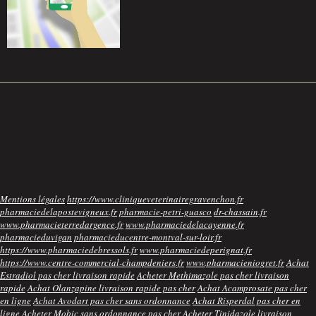
Mentions légales
https://www.cliniqueveterinairegravenchon.fr
pharmaciedelapostevigneux.fr
pharmacie-petri-guasco
dr-chassain.fr
www.pharmacieterredargence.fr
www.pharmaciedelacayenne.fr
pharmacieduvigan
pharmacieducentre-montval-sur-loir.fr
https://www.pharmaciedebressols.fr
www.pharmaciedeperignat.fr
https://www.centre-commercial-champdeniers.fr
www.pharmacieniogret.fr
Achat
Estradiol pas cher livraison rapide
Acheter Methimazole pas cher livraison
rapide
Achat Olanzapine livraison rapide pas cher
Achat Acamprosate pas cher
en ligne
Achat Avodart pas cher sans ordonnance
Achat Risperdal pas cher en
ligne
Acheter Mobic sans ordonnance pas cher
Acheter Tinidazole livraison