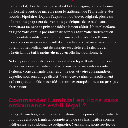
Le Lamictal, dont le principe actif est la lamotrigine, représente une
option thérapeutique majeure pour le traitement de l'épilepsie et des
troubles bipolaires. Depuis l'expiration du brevet original, plusieurs
génériques
laboratoires proposent des versions
de ce médicament,
achat
prix
permettant un
à
considérablement réduit. Notre plateforme
commander
en ligne vous offre la possibilité de
votre traitement en
en France
toute confidentialité, avec une livraison rapide partout
.
Grâce à notre service de consultation médicale à distance, vous pouvez
obtenir votre médicament de manière sécurisée et légale, tout en
moins chers
bénéficiant de tarifs
qu'en officine traditionnelle.
achat en ligne
Notre système simplifié permet un
fluide : remplissez
notre questionnaire médical détaillé, nos professionnels de santé
commande
évaluent votre demande dans les 24 heures, et votre
est
expédiée sous emballage discret. Vous recevez ainsi un médicament
prix pas
authentique, contrôlé et certifié aux normes européennes, à un
cher
garanti.
Commander Lamictal en ligne sans
ordonnance est-il légal ?
La législation française impose normalement une prescription médicale
achat
pour tout
de Lamictal, compte tenu de sa classification comme
médicament sur ordonnance obligatoire. Néanmoins, notre service de