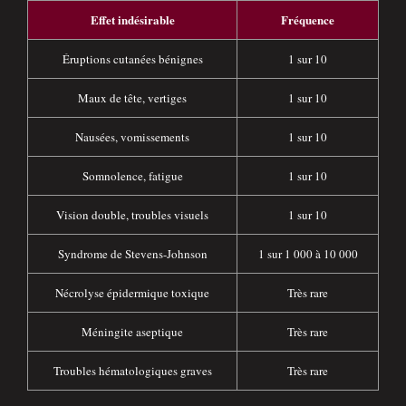
Effet indésirable
Fréquence
Éruptions cutanées bénignes
1 sur 10
Maux de tête, vertiges
1 sur 10
Nausées, vomissements
1 sur 10
Somnolence, fatigue
1 sur 10
Vision double, troubles visuels
1 sur 10
Syndrome de Stevens-Johnson
1 sur 1 000 à 10 000
Nécrolyse épidermique toxique
Très rare
Méningite aseptique
Très rare
Troubles hématologiques graves
Très rare