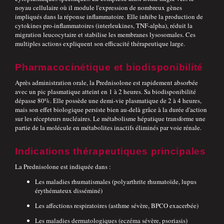
noyau cellulaire où il module l'expression de nombreux gènes
impliqués dans la réponse inflammatoire. Elle inhibe la production de
cytokines pro-inflammatoires (interleukines, TNF-alpha), réduit la
migration leucocytaire et stabilise les membranes lysosomales. Ces
multiples actions expliquent son efficacité thérapeutique large.
Pharmacocinétique et biodisponibilité
Après administration orale, la Prednisolone est rapidement absorbée
avec un pic plasmatique atteint en 1 à 2 heures. Sa biodisponibilité
dépasse 80%. Elle possède une demi-vie plasmatique de 2 à 4 heures,
mais son effet biologique persiste bien au-delà grâce à la durée d'action
sur les récepteurs nucléaires. Le métabolisme hépatique transforme une
partie de la molécule en métabolites inactifs éliminés par voie rénale.
Indications thérapeutiques principales
La Prednisolone est indiquée dans :
Les maladies rhumatismales (polyarthrite rhumatoïde, lupus
érythémateux disséminé)
Les affections respiratoires (asthme sévère, BPCO exacerbée)
Les maladies dermatologiques (eczéma sévère, psoriasis)