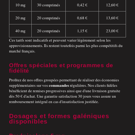
10 mg
30 comprimés
0,42 €
12,60 €
20 mg
20 comprimés
0,68 €
13,60 €
40 mg
20 comprimés
1,15 €
23,00 €
Ces tarifs sont indicatifs et peuvent varier légèrement selon les
approvisionnements. Ils restent toutefois parmi les plus compétitifs du
marché français.
Offres spéciales et programmes de
fidélité
Profitez de nos offres groupées permettant de réaliser des économies
commandes
supplémentaires sur vos
régulières. Nos clients fidèles
bénéficient de remises progressives ainsi que d'une livraison gratuite
dès 50 € d'achat. Une garantie satisfaction 30 jours vous assure un
remboursement intégral en cas d'insatisfaction justifiée.
Dosages et formes galéniques
disponibles