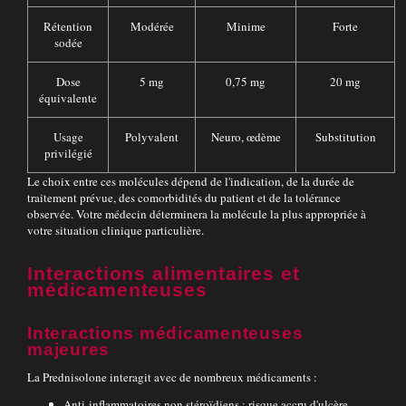
Rétention
Modérée
Minime
Forte
sodée
Dose
5 mg
0,75 mg
20 mg
équivalente
Usage
Polyvalent
Neuro, œdème
Substitution
privilégié
Le choix entre ces molécules dépend de l'indication, de la durée de
traitement prévue, des comorbidités du patient et de la tolérance
observée. Votre médecin déterminera la molécule la plus appropriée à
votre situation clinique particulière.
Interactions alimentaires et
médicamenteuses
Interactions médicamenteuses
majeures
La Prednisolone interagit avec de nombreux médicaments :
Anti-inflammatoires non stéroïdiens : risque accru d'ulcère