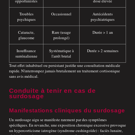
opportunistes
dose élevée
Troubles
Occasionnel
Antécédents
psychiques
psychiatriques
Cataracte,
Rare (usage
Durée > 1 an
glaucome
prolongé)
Insuffisance
Systématique à
Durée > 2 semaines
surrénalienne
l'arrêt brutal
Tout effet inhabituel ou persistant justifie une consultation médicale
rapide. N'interrompez jamais brutalement un traitement cortisonique
sans avis médical.
Conduite à tenir en cas de
surdosage
Manifestations cliniques du surdosage
Un surdosage aigu se manifeste rarement par des symptômes
spécifiques. En revanche, une exposition chronique excessive provoque
un hypercorticisme iatrogène (syndrome cushingoïde) : faciès lunaire,