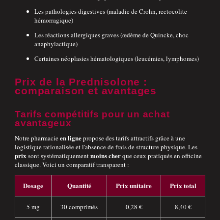
Les pathologies digestives (maladie de Crohn, rectocolite
hémorragique)
Les réactions allergiques graves (œdème de Quincke, choc
anaphylactique)
Certaines néoplasies hématologiques (leucémies, lymphomes)
Prix de la Prednisolone :
comparaison et avantages
Tarifs compétitifs pour un achat
avantageux
en ligne
Notre pharmacie
propose des tarifs attractifs grâce à une
logistique rationalisée et l'absence de frais de structure physique. Les
prix
moins cher
sont systématiquement
que ceux pratiqués en officine
classique. Voici un comparatif transparent :
Dosage
Quantité
Prix unitaire
Prix total
5 mg
30 comprimés
0,28 €
8,40 €