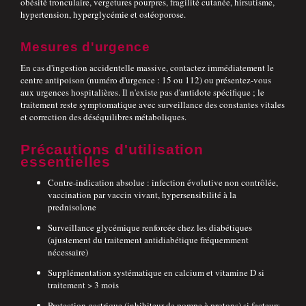
obésité tronculaire, vergetures pourpres, fragilité cutanée, hirsutisme,
hypertension, hyperglycémie et ostéoporose.
Mesures d'urgence
En cas d'ingestion accidentelle massive, contactez immédiatement le
centre antipoison (numéro d'urgence : 15 ou 112) ou présentez-vous
aux urgences hospitalières. Il n'existe pas d'antidote spécifique ; le
traitement reste symptomatique avec surveillance des constantes vitales
et correction des déséquilibres métaboliques.
Précautions d'utilisation
essentielles
Contre-indication absolue : infection évolutive non contrôlée,
vaccination par vaccin vivant, hypersensibilité à la
prednisolone
Surveillance glycémique renforcée chez les diabétiques
(ajustement du traitement antidiabétique fréquemment
nécessaire)
Supplémentation systématique en calcium et vitamine D si
traitement > 3 mois
Protection gastrique (inhibiteur de pompe à protons) si facteurs