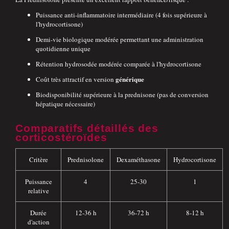
Puissance anti-inflammatoire intermédiaire (4 fois supérieure à
l'hydrocortisone)
Demi-vie biologique modérée permettant une administration
quotidienne unique
Rétention hydrosodée modérée comparée à l'hydrocortisone
générique
Coût très attractif en version
Biodisponibilité supérieure à la prednisone (pas de conversion
hépatique nécessaire)
Comparatifs détaillés des
corticostéroïdes
Critère
Prednisolone
Dexaméthasone
Hydrocortisone
Puissance
4
25-30
1
relative
Durée
12-36 h
36-72 h
8-12 h
d'action