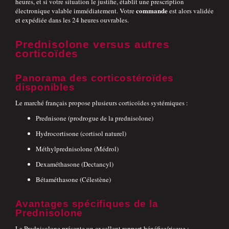
heures, et si votre situation le justifie, établit une prescription
commande
électronique valable immédiatement. Votre
est alors validée
et expédiée dans les 24 heures ouvrables.
Prednisolone versus autres
corticoïdes
Panorama des corticostéroïdes
disponibles
Le marché français propose plusieurs corticoïdes systémiques :
Prednisone (prodrogue de la prednisolone)
Hydrocortisone (cortisol naturel)
Méthylprednisolone (Médrol)
Dexaméthasone (Dectancyl)
Bétaméthasone (Célestène)
Avantages spécifiques de la
Prednisolone
La Prednisolone présente un excellent rapport bénéfice/risque :