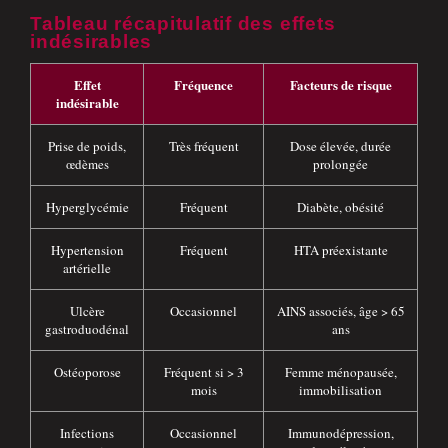
Tableau récapitulatif des effets
indésirables
Effet
Fréquence
Facteurs de risque
indésirable
Prise de poids,
Très fréquent
Dose élevée, durée
œdèmes
prolongée
Hyperglycémie
Fréquent
Diabète, obésité
Hypertension
Fréquent
HTA préexistante
artérielle
Ulcère
Occasionnel
AINS associés, âge > 65
gastroduodénal
ans
Ostéoporose
Fréquent si > 3
Femme ménopausée,
mois
immobilisation
Infections
Occasionnel
Immunodépression,