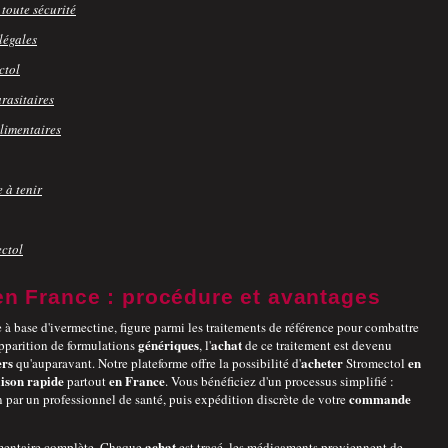
toute sécurité
légales
ctol
rasitaires
limentaires
 à tenir
ectol
en France : procédure et avantages
à base d'ivermectine, figure parmi les traitements de référence pour combattre
génériques
achat
'apparition de formulations
, l'
de ce traitement est devenu
ers
acheter
en
qu'auparavant. Notre plateforme offre la possibilité d'
Stromectol
aison rapide
en France
partout
. Vous bénéficiez d'un processus simplifié :
commande
 par un professionnel de santé, puis expédition discrète de votre
achat
lementaire complète. Chaque
est tracé, les médicaments proviennent de