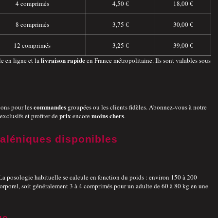
4 comprimés
4,50 €
18,00 €
8 comprimés
3,75 €
30,00 €
12 comprimés
3,25 €
39,00 €
livraison rapide
e en ligne et la
en France métropolitaine. Ils sont valables sous
s
commandes
ions pour les
groupées ou les clients fidèles. Abonnez-vous à notre
prix
moins chers
xclusifs et profiter de
encore
.
aléniques disponibles
. La posologie habituelle se calcule en fonction du poids : environ 150 à 200
porel, soit généralement 3 à 4 comprimés pour un adulte de 60 à 80 kg en une
ue