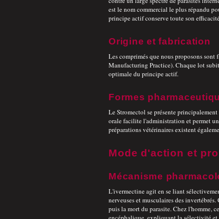
contre un large spectre de parasites inter
est le nom commercial le plus répandu pou
principe actif conserve toute son efficacité
Origine et fabrication
Les comprimés que nous proposons sont f
Manufacturing Practice). Chaque lot subit 
optimale du principe actif.
Formes pharmaceutiq
Le Stromectol se présente principalement 
orale facilite l'administration et permet u
préparations vétérinaires existent égaleme
Mode d'action et pro
Mécanisme pharmacol
L'ivermectine agit en se liant sélectivem
nerveuses et musculaires des invertébrés. 
puis la mort du parasite. Chez l'homme, c
encéphalique, expliquant la sélectivité et 