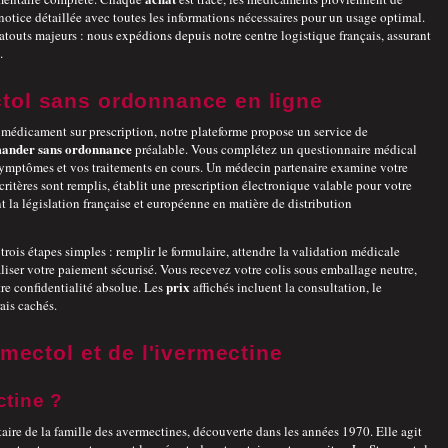
 notice détaillée avec toutes les informations nécessaires pour un usage optimal.
atouts majeurs : nous expédions depuis notre centre logistique français, assurant
.
ol sans ordonnance en ligne
médicament sur prescription, notre plateforme propose un service de
ander
sans ordonnance
préalable. Vous complétez un questionnaire médical
 symptômes et vos traitements en cours. Un médecin partenaire examine votre
s critères sont remplis, établit une prescription électronique valable pour votre
 la législation française et européenne en matière de distribution
trois étapes simples : remplir le formulaire, attendre la validation médicale
aliser votre paiement sécurisé. Vous recevez votre colis sous emballage neutre,
prix
re confidentialité absolue. Les
affichés incluent la consultation, le
rais cachés.
mectol et de l'ivermectine
ctine ?
aire de la famille des avermectines, découverte dans les années 1970. Elle agit