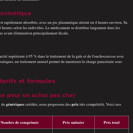
ocinétique
est rapidement absorbée, avec un pic plasmatique atteint en 4 heures environ. Sa
36 heures selon les individus. Le médicament se distribue largement dans les
que avant élimination principalement fécale.
cité supérieure à 95 % dans le traitement de la gale et de l'onchocercose avec
phatiques, un traitement annuel permet de maintenir la charge parasitaire sous
tarifs et formules
se pour un achat pas cher
génériques
prix
n de
certifiés, nous proposons des
très compétitifs. Voici nos
Nombre de comprimés
Prix unitaire
Prix total