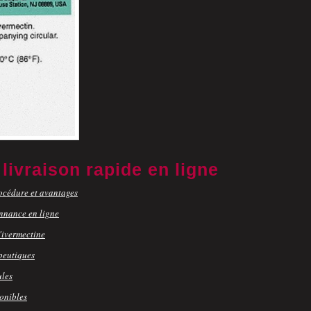
livraison rapide en ligne
océdure et avantages
nnance en ligne
'ivermectine
peutiques
ules
onibles