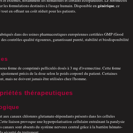
nes et externes, notamment les nématodes et certains ectoparasites. Le Stromectol
générique
r les formulations destinées à l'usage humain. Disponible en
, ce
 tout en offrant un coût réduit pour les patients.
abriqués dans des usines pharmaceutiques européennes certifiées GMP (Good
des contrôles qualité rigoureux, garantissant pureté, stabilité et biodisponibilité
ues
sous forme de comprimés pelliculés dosés à 3 mg d'ivermectine. Cette forme
n ajustement précis de la dose selon le poids corporel du patient. Certaines
nt, mais ne doivent jamais être utilisées chez l'homme.
priétés thérapeutiques
ogique
ent aux canaux chlorures glutamate-dépendants présents dans les cellules
Cette liaison provoque une hyperpolarisation cellulaire entraînant la paralysie
es canaux sont absents du système nerveux central grâce à la barrière hémato-
la sécurité du traitement.