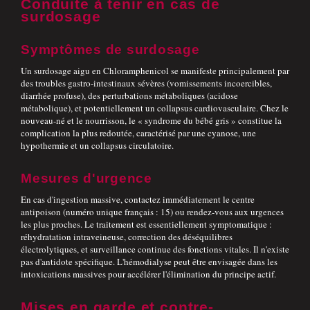
Conduite à tenir en cas de
surdosage
Symptômes de surdosage
Un surdosage aigu en Chloramphenicol se manifeste principalement par
des troubles gastro-intestinaux sévères (vomissements incoercibles,
diarrhée profuse), des perturbations métaboliques (acidose
métabolique), et potentiellement un collapsus cardiovasculaire. Chez le
nouveau-né et le nourrisson, le « syndrome du bébé gris » constitue la
complication la plus redoutée, caractérisé par une cyanose, une
hypothermie et un collapsus circulatoire.
Mesures d'urgence
En cas d'ingestion massive, contactez immédiatement le centre
antipoison (numéro unique français : 15) ou rendez-vous aux urgences
les plus proches. Le traitement est essentiellement symptomatique :
réhydratation intraveineuse, correction des déséquilibres
électrolytiques, et surveillance continue des fonctions vitales. Il n'existe
pas d'antidote spécifique. L'hémodialyse peut être envisagée dans les
intoxications massives pour accélérer l'élimination du principe actif.
Mises en garde et contre-