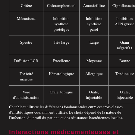
Critère
Chloramphenicol
Amoxicilline
Ciprofloxaci
Mécanisme
Inhibition
Inhibition
Inhibition
synthèse
synthèse
ADN gyrase
protéique
paroi
Spectre
Très large
Large
Gram
négatif++
Diffusion LCR
Excellente
Moyenne
Bonne
Toxicité
Hématologique
Allergique
Tendineuse
majeure
Voie
Orale, topique
Orale,
Orale,
d'administration
injectable
injectable
Ce tableau illustre les différences fondamentales entre ces trois classes
d'antibiotiques couramment utilisés. Le choix dépend de la nature de
l'infection, du profil du patient, et des résistances bactériennes locales.
Interactions médicamenteuses et