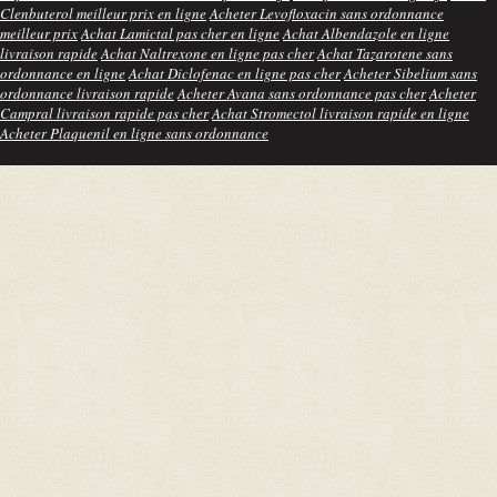
Clenbuterol meilleur prix en ligne
Acheter Levofloxacin sans ordonnance
meilleur prix
Achat Lamictal pas cher en ligne
Achat Albendazole en ligne
livraison rapide
Achat Naltrexone en ligne pas cher
Achat Tazarotene sans
ordonnance en ligne
Achat Diclofenac en ligne pas cher
Acheter Sibelium sans
ordonnance livraison rapide
Acheter Avana sans ordonnance pas cher
Acheter
Campral livraison rapide pas cher
Achat Stromectol livraison rapide en ligne
Acheter Plaquenil en ligne sans ordonnance