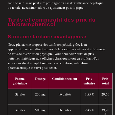
l'adulte sain, mais peut être prolongée en cas d'insuffisance hépatique
ou rénale, nécessitant alors un ajustement posologique.
Tarifs et comparatif des prix du
Chloramphenicol
Structure tarifaire avantageuse
Notre plateforme propose des tarifs compétitifs grâce à un
approvisionnement direct auprès de laboratoires certifiés et à l'absence
prix
de frais de distribution physique. Vous bénéficiez ainsi de
nettement inférieurs aux officines classiques, tout en profitant d'un
service médical complet incluant consultation, validation
pharmaceutique et suivi post-achat.
Forme
Dosage
Conditionnement
Prix
Prix
galénique
unitaire
total
Gélules
250 mg
16 unités
1,85 €
29,60
€
Gélules
500 mg
16 unités
2,45 €
39,20
€