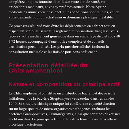
complétez un questionnaire détaillé sur votre état de santé, vos
antécédents médicaux, et vos symptômes actuels. Notre équipe
médicale examine votre dossier et, si les conditions sont réunies, valide
achat sans ordonnance
votre demande pour un
physique préalable.
Ce processus sécurisé vous évite les déplacements en cabinet tout en
respectant scrupuleusement la réglementation sanitaire française. Vous
générique
recevez votre médicament
dans un emballage discret sous 48
à 72 heures, accompagné d'une notice complète et de conseils
prix pas cher
d'utilisation personnalisés. Les
affichés incluent la
consultation médicale et les frais de port, sans coût caché.
Présentation détaillée du
Chloramphenicol
Nature et composition du principe actif
Le Chloramphenicol constitue un antibiotique bactériostatique isolé
initialement de la bactérie Streptomyces venezuelae dans les années
1940. Sa structure chimique unique lui confère une capacité d'action
sur un large spectre de micro-organismes pathogènes, incluant les
bactéries Gram-positives, Gram-négatives, ainsi que certaines rickettsies
et chlamydias. Le principe actif interfère directement avec la synthèse
protéique bactérienne.