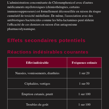
L'administration concomitante de Chloramphenicol avec d'autres
médicaments myélotoxiques (chimiothérapies, certains
immunosuppresseurs) est formellement déconseillée en raison du risque
cumulatif de toxicité médullaire. De même, l'association avec des
antibiotiques bactéricides comme les bêta-lactamines peut réduire
l'efficacité de ces derniers en raison d'un antagonisme
pharmacodynamique.
Effets secondaires potentiels
Réactions indésirables courantes
Effet indésirable
Fréquence estimée
Nausées, vomissements, diarrhées
1 sur 20
Céphalées, vertiges
1 sur 50
Éruption cutanée, prurit
1 sur 100
Troubles du goût
1 sur 100