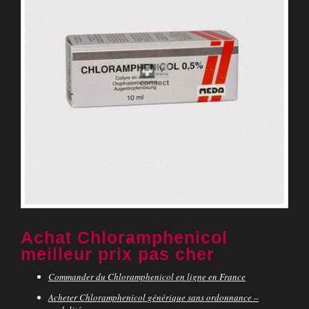
Achat Chloramphenicol
meilleur prix pas cher
Commander du Chloramphenicol en ligne en France
Acheter Chloramphenicol générique sans ordonnance –