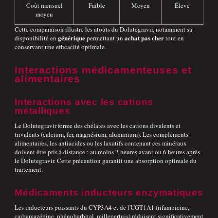
Coût mensuel
Faible
Moyen
Élevé
moyen
Cette comparaison illustre les atouts du Dolutegravir, notamment sa
générique
achat
pas cher
disponibilité en
permettant un
tout en
conservant une efficacité optimale.
Interactions médicamenteuses et
alimentaires
Interactions avec les cations
métalliques
Le Dolutegravir forme des chélates avec les cations divalents et
trivalents (calcium, fer, magnésium, aluminium). Les compléments
alimentaires, les antiacides ou les laxatifs contenant ces minéraux
doivent être pris à distance : au moins 2 heures avant ou 6 heures après
le Dolutegravir. Cette précaution garantit une absorption optimale du
traitement.
Médicaments inducteurs enzymatiques
Les inducteurs puissants du CYP3A4 et de l'UGT1A1 (rifampicine,
carbamazépine, phénobarbital, millepertuis) réduisent significativement