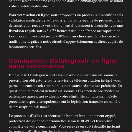
soigneusement préparée et expédiée dans un emballage discret, assurant
votre confidentialité absolue.
achat en ligne
Pour votre
, nous proposons un processus simplifié : après
validation médicale de votre dossier par notre équipe de professionnels
de santé, vous recevez votre traitement directement à domicile avec une
livraison rapide
sous 48 à 72 heures partout en France métropolitaine.
prix
moins chers
Les
proposés sont jusqu'à 40%
que dans les circuits
traditionnels, grâce à notre circuit d'approvisionnement direct auprès de
laboratoires certifiés.
Commander Dolutegravir en ligne
sans ordonnance
Bien que le Dolutegravir soit classé parmi les médicaments soumis à
prescription obligatoire, notre service de téléconsultation intégré vous
commander
sans ordonnance
permet de
votre traitement
préalable. Un
questionnaire médical détaillé est soumis à l'examen de nos médecins
partenaires agréés, qui évaluent votre éligibilité au traitement. Cette
procédure respecte scrupuleusement la législation française en matière
de prescription à distance.
achat
Le processus d'
est sécurisé de bout en bout : paiement crypté,
protection des données personnelles selon le RGPD, et traçabilité
commande
complète de votre
. Vous recevez un suivi détaillé incluant
les conseils d'utilisation, les informations posologiques et un accès