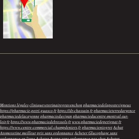
Mentions légales
cliniqueveterinairegravenchon
pharmaciedelapostevigneux
https://pharmacie-petri-guasco.fr
https://dr-chassain.fr
pharmacieterredargence
pharmaciedelacayenne
pharmacieduvigan
pharmacieducentre-montval-sur-
loir.fr
https://www.pharmaciedebressols.fr
www.pharmaciedeperignat.fr
https://www.centre-commercial-champdeniers.fr
pharmacieniogret
Achat
Atomoxetine meilleur prix sans ordonnance
Acheter Glucophage sans
ordonnance en ligne
Acheter Avana sans ordonnance pas cher
Acheter