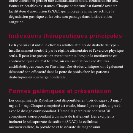
durée d'action et permet une administration orale, contrairement aux
formes injectables existantes. Chaque comprimé est formulé avec un
facilitateur d'absorption (SNAC) qui protège le principe actif de la
dégradation gastrique et favorise son passage dans la circulation
sanguine.
Indications thérapeutiques principales
Le Rybelsus est indiqué chez les adultes atteints de diabète de type 2
insuffisamment contrôlé par le régime alimentaire et l'exercice physique
seuls. Il peut être prescrit en monothérapie lorsque la metformine est
contre-indiquée ou mal tolérée, ou en association avec d'autres
antidiabétiques oraux ou l'insuline. Des études cliniques ont également
démontré son efficacité dans la perte de poids chez les patients
diabétiques en surcharge pondérale.
Formes galéniques et présentation
Les comprimés de Rybelsus sont disponibles en trois dosages : 3 mg, 7
mg et 14 mg. Chaque comprimé est ovale, blanc à jaune pâle, et gravé
avec le dosage correspondant. L'emballage unitaire contient 30
comprimés, correspondant à un mois de traitement. Les excipients
incluent le salcaprozate de sodium (SNAC), la cellulose
microcristalline, la povidone et le stéarate de magnésium.