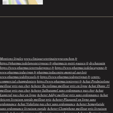
Mentions légales
www.cliniqueveterinairegravenchon.fr
https://pharmaciedelapostevigneux.fr
pharmacie-petri-guasco.fr
dr-chassain
https://www.pharmacieterredargence.fr
https://www.pharmaciedelacayenne.fr
www.pharmacieduvigan.fr
pharmacieducentre-montval-sur-loir
www.pharmaciedebressols.fr
https://www.pharmaciedeperignat.fr
centre-
commercial-champdeniers
https://www.pharmacieniogret.fr
Achat Prednisolone
meilleur prix pas cher
Acheter Tacrolimus meilleur prix en ligne
Achat Diane 35
meilleur prix pas cher
Acheter Salbutamol sans ordonnance pas cher
Achat
Lamictal pas cher en ligne
Acheter Addyi meilleur prix sans ordonnance
Achat
Aricept livraison rapide meilleur prix
Acheter Plaquenil en ligne sans
ordonnance
Achat Vidalista pas cher sans ordonnance
Acheter Semaglutide
sans ordonnance livraison rapide
Acheter Clomiphene meilleur prix livraison