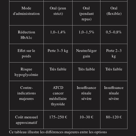
Mode
Oral (jeun
Oral
Oral
d'administration
strict)
(pendant
(flexible)
repas)
Réduction
1,0–1,4%
1,0–1,5%
0,5–0,8%
HbA1c
Effet sur le
Perte 3–5 kg
Neutre/léger
Perte 2–3
poids
gain
kg
Risque
Très faible
Très faible
Très faible
hypoglycémie
Contre-
ATCD
Insuffisance
Insuffisance
indications
cancer
rénale
rénale
majeures
médullaire
sévère
sévère
thyroïde
Coût mensuel
175–250 €
10–30 €
80–120 €
approximatif
Ce tableau illustre les différences majeures entre les options