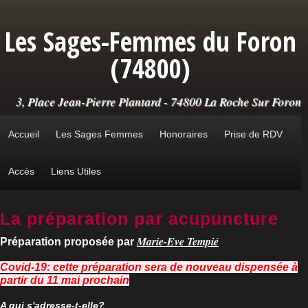
Aller au contenu principal
Les Sages-Femmes du Foron
(74800)
3, Place Jean-Pierre Plantard - 74800 La Roche Sur Foron
Accueil
Les Sages Femmes
Honoraires
Prise de RDV
Accès
Liens Utiles
La préparation par acupuncture
Marie-Eve Tempié
Préparation proposée par
Covid-19: cette préparation sera de nouveau dispensée à
partir du 11 mai prochain
A qui s'adresse-t-elle?